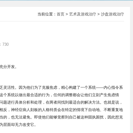
当前位置：
首页
>
艺术及游戏治疗
>
沙盘游戏治疗
730
充分开发。
南昌心理咨询
乏灵活性。因为他们为了克服焦虑，精心构建了一个系统——内心指令系
这个系统以做出最合适的行为，任何的调整都会让他们立刻产生焦虑情
问题进行具体分析和处理，在两者间找到最适合的解决方法。也就是说，
相反，神经症病人刻板的人格特质会在特定的情境下自动地、不断重复地
当的，也无法避免。即使他们能够觉察到自己被这种固执困扰，因此想克
为层面却无力改变它。
江西青少年学习焦虑心理疏导