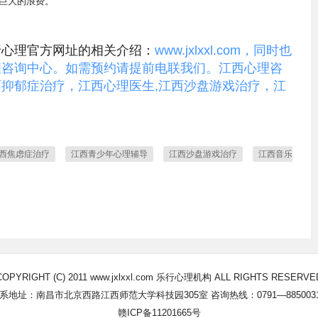
个巨大的浪费。
行心理官方网址的相关介绍：
www.jxlxxl.com，同时也
理咨询中心。如需预约请提前电联我们。江西心理咨
抑郁症治疗，江西心理医生,江西沙盘游戏治疗，江
西焦虑症治疗
江西青少年心理辅导
江西沙盘游戏治疗
江西音乐
COPYRIGHT (C) 2011 www.jxlxxl.com 乐行心理机构 ALL RIGHTS RESERVE
系地址：南昌市北京西路江西师范大学科技园305室 咨询热线：0791—885003
赣ICP备11201665号