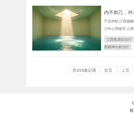
内不欺己，外
产后抑郁,江西婚姻
少年心理辅导,江西
江西焦虑症治疗
西精神分析治疗
共
319
条记录
首页
上页
联