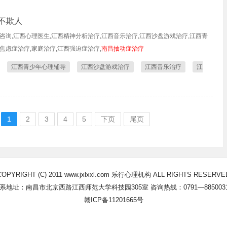
不欺人
咨询,江西心理医生,江西精神分析治疗,江西音乐治疗,江西沙盘游戏治疗,江西青
焦虑症治疗,家庭治疗,江西强迫症治疗,
南昌抽动症治疗
江西青少年心理辅导
江西沙盘游戏治疗
江西音乐治疗
江
1
2
3
4
5
下页
尾页
COPYRIGHT (C) 2011 www.jxlxxl.com 乐行心理机构 ALL RIGHTS RESERVE
系地址：南昌市北京西路江西师范大学科技园305室 咨询热线：0791—885003
赣ICP备11201665号
Powered By YzmCMS内容管理系统 © 2014-2022 袁志蒙工作室