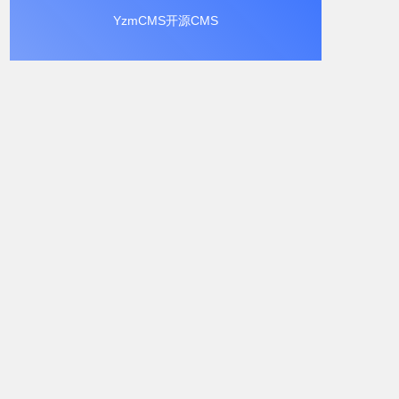
YzmCMS开源CMS