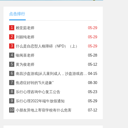
点击排行
1
赖亚茹老师
05-29
2
刘丽纯老师
05-29
3
什么是自恋型人格障碍（NPD）（上）
05-29
4
喻闽喜老师
05-28
5
黄为俊老师
05-12
6
南昌沙盘游戏|从儿童到成人，沙盘游戏咨询中常见的十个问题（下）
04-15
7
焦虑症好转的“5大迹象”​
08-30
8
乐行心理咨询中心复工公告
05-23
9
乐行心理2022年端午放假通知
05-29
10
小朋友异地上寄宿学校有什么危害
07-12