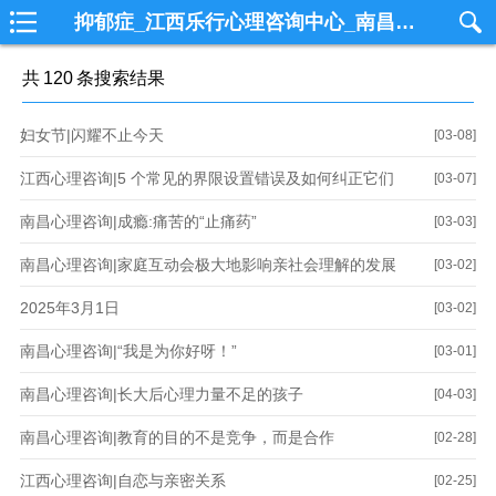
抑郁症_江西乐行心理咨询中心_南昌心理咨询_国内一线从事个案心理咨询专业机构
共
120
条搜索结果
妇女节|闪耀不止今天
[03-08]
江西心理咨询|5 个常见的界限设置错误及如何纠正它们
[03-07]
南昌心理咨询|成瘾:痛苦的“止痛药”
[03-03]
南昌心理咨询|家庭互动会极大地影响亲社会理解的发展
[03-02]
2025年3月1日
[03-02]
南昌心理咨询|“我是为你好呀！”
[03-01]
南昌心理咨询|长大后心理力量不足的孩子
[04-03]
南昌心理咨询|教育的目的不是竞争，而是合作
[02-28]
江西心理咨询|自恋与亲密关系
[02-25]